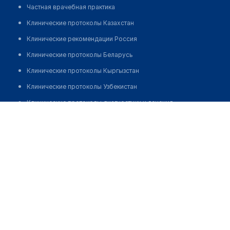
Частная врачебная практика
Клинические протоколы Казахстан
Клинические рекомендации Россия
Клинические протоколы Беларусь
Клинические протоколы Кыргызстан
Клинические протоколы Узбекистан
Клинические протоколы диагностики и лечения
Айдауова Карлыгаш Алшимбековна
Обзоры мировой медицинской периодики
Заболевания: обзорные статьи
Новости здравоохранения
Медикаменты
Лабораторные показатели
Медицинские термины
Мобильные приложения
клиникам