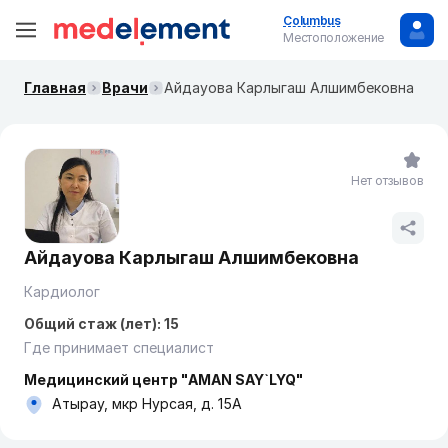
Columbus
Местоположение
Главная
Врачи
Айдауова Карлыгаш Алшимбековна
Нет отзывов
Айдауова Карлыгаш Алшимбековна
Кардиолог
Общий стаж (лет): 15
Где принимает специалист
Медицинский центр "AMAN SAY`LYQ"
Атырау, мкр Нурсая, д. 15А