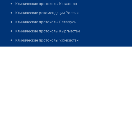
Клинические протоколы Казахстан
Клинические рекомендации Россия
Клинические протоколы Беларусь
Клинические протоколы Кыргызстан
Клинические протоколы Узбекистан
Клинические протоколы диагностики и лечения
Саурыкова Бахытгуль Докторбековна
Обзоры мировой медицинской периодики
Заболевания: обзорные статьи
Новости здравоохранения
Медикаменты
Лабораторные показатели
Медицинские термины
Мобильные приложения
клиникам
МИС для клиники