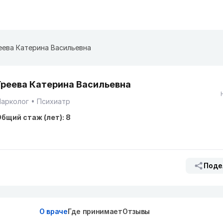
еева Катерина Васильевна
Греева Катерина Васильевна
Нарколог
Психиатр
бщий стаж (лет): 8
Поде
О враче
Где принимает
Отзывы