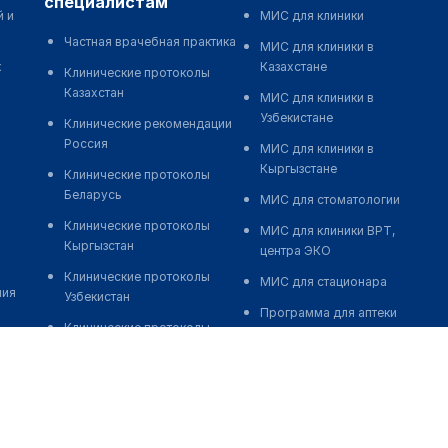
специалистам
й и
МИС для клиники
Частная врачебная практика
МИС для клиники в
к
Казахстане
Клинические протоколы
Казахстан
МИС для клиники в
Узбекистане
Клинические рекомендации
Россия
МИС для клиники в
Кыргызстане
Клинические протоколы
Беларусь
МИС для стоматологии
Клинические протоколы
МИС для клиники ВРТ,
Кыргызстан
центра ЭКО
Клинические протоколы
МИС для стационара
ния
Узбекистан
Программа для аптеки
Клинические протоколы
Автоматизация блока
диагностики и лечения
питания
Обзоры мировой
Реклама и продвижение
медицинской периодики
клиник
Заболевания: обзорные
Разработка сайта клиники