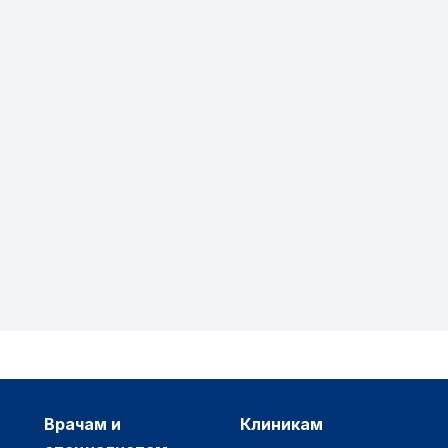
врачам и
клиникам