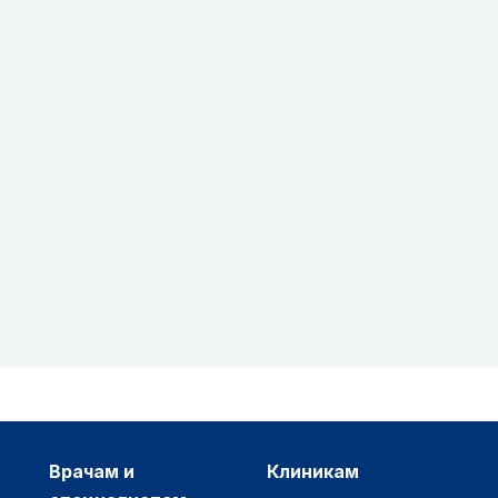
врачам и
клиникам