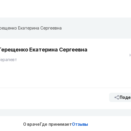
рещенко Екатерина Сергеевна
Терещенко Екатерина Сергеевна
Терапевт
Поде
О враче
Где принимает
Отзывы