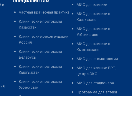
специалистам
й и
МИС для клиники
Частная врачебная практика
МИС для клиники в
к
Казахстане
Клинические протоколы
Казахстан
МИС для клиники в
Узбекистане
Клинические рекомендации
Россия
МИС для клиники в
Кыргызстане
Клинические протоколы
Беларусь
МИС для стоматологии
Клинические протоколы
МИС для клиники ВРТ,
Кыргызстан
центра ЭКО
Клинические протоколы
МИС для стационара
ния
Узбекистан
Программа для аптеки
Клинические протоколы
Автоматизация блока
диагностики и лечения
питания
Обзоры мировой
Реклама и продвижение
медицинской периодики
клиник
Заболевания: обзорные
Разработка сайта клиники