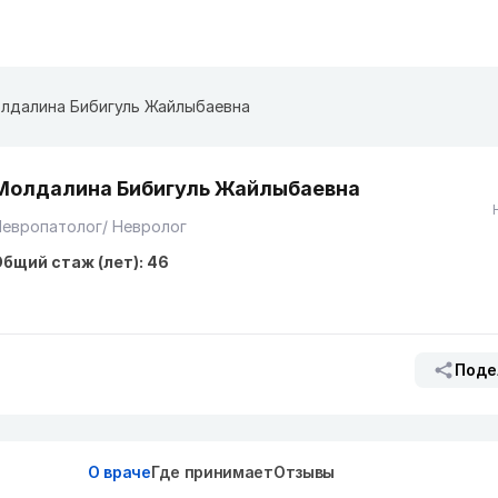
лдалина Бибигуль Жайлыбаевна
Молдалина Бибигуль Жайлыбаевна
европатолог/ Невролог
бщий стаж (лет): 46
Поде
О враче
Где принимает
Отзывы