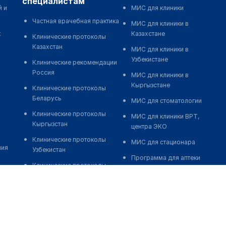
специалистам
й и
МИС для клиники
Частная врачебная практика
МИС для клиники в
к
Казахстане
Клинические протоколы
Казахстан
МИС для клиники в
Узбекистане
Клинические рекомендации
Россия
МИС для клиники в
Кыргызстане
Клинические протоколы
Беларусь
МИС для стоматологии
Клинические протоколы
МИС для клиники ВРТ,
Кыргызстан
центра ЭКО
Клинические протоколы
МИС для стационара
ния
Узбекистан
Программа для аптеки
Клинические протоколы
Автоматизация блока
диагностики и лечения
питания
Обзоры мировой
Реклама и продвижение
медицинской периодики
клиник
Заболевания: обзорные
Разработка сайта клиники