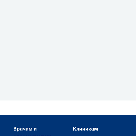
врачам и
клиникам