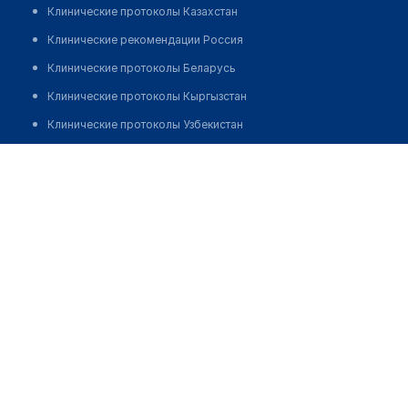
Клинические протоколы Казахстан
Клинические рекомендации Россия
Клинические протоколы Беларусь
Клинические протоколы Кыргызстан
Клинические протоколы Узбекистан
Клинические протоколы диагностики и лечения
Жамбаева Шамсия Ержановна
Обзоры мировой медицинской периодики
Заболевания: обзорные статьи
Новости здравоохранения
Медикаменты
Лабораторные показатели
Медицинские термины
Мобильные приложения
клиникам
МИС для клиники