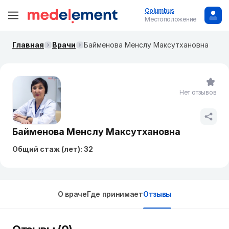
Columbus
Местоположение
Главная
Врачи
Байменова Менслу Максутхановна
Нет отзывов
Байменова Менслу Максутхановна
Общий стаж (лет): 32
О враче
Где принимает
Отзывы