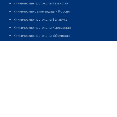
Клинические протоколы Казахстан
Клинические рекомендации Россия
Клинические протоколы Беларусь
Клинические протоколы Кыргызстан
Клинические протоколы Узбекистан
Клинические протоколы диагностики и лечения
Байменова Менслу Максутхановна
Обзоры мировой медицинской периодики
Заболевания: обзорные статьи
Новости здравоохранения
Медикаменты
Лабораторные показатели
Медицинские термины
Мобильные приложения
клиникам
МИС для клиники