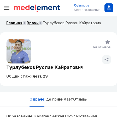
Columbus
Местоположение
Главная
Врачи
Турлубеков Руслан Кайратович
Нет отзывов
Турлубеков Руслан Кайратович
Общий стаж (лет): 29
О враче
Где принимает
Отзывы
Образование:
Карагандинская Государственная