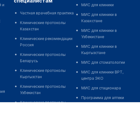
специалистам
й и
МИС для клиники
Частная врачебная практика
МИС для клиники в
к
Казахстане
Клинические протоколы
Казахстан
МИС для клиники в
Узбекистане
Клинические рекомендации
Россия
МИС для клиники в
Кыргызстане
Клинические протоколы
Беларусь
МИС для стоматологии
Клинические протоколы
МИС для клиники ВРТ,
Кыргызстан
центра ЭКО
Клинические протоколы
МИС для стационара
ния
Узбекистан
Программа для аптеки
Клинические протоколы
Автоматизация блока
диагностики и лечения
питания
Обзоры мировой
Реклама и продвижение
медицинской периодики
клиник
Заболевания: обзорные
Разработка сайта клиники