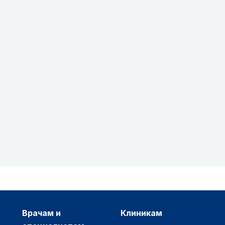
врачам и
клиникам