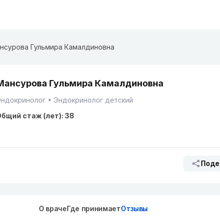
нсурова Гульмира Камалдиновна
Мансурова Гульмира Камалдиновна
Эндокринолог
Эндокринолог детский
бщий стаж (лет): 38
Поде
О враче
Где принимает
Отзывы