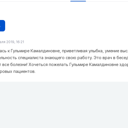
в
ля 2019, 16:21
ась к Гульмире Камалдиновне, приветливая улыбка, умение вы
льность специалиста знающего свою работу. Это врач в бесед
 все болезни! Хочеться пожелать Гульмире Камалдиновне здо
ровых пациентов.