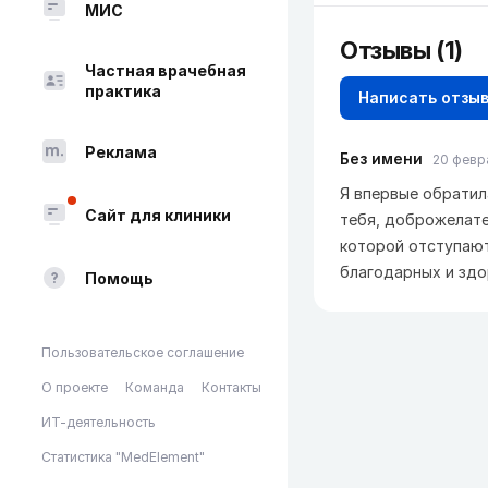
МИС
Отзывы (1)
Частная врачебная
практика
Написать отзы
Реклама
Без имени
20 февра
Я впервые обратил
Сайт для клиники
тебя, доброжелате
которой отступают
благодарных и здо
Помощь
Пользовательское соглашение
О проекте
Команда
Контакты
ИТ-деятельность
Статистика "MedElement"