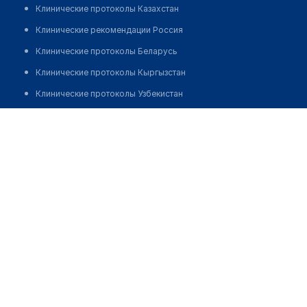
Клинические протоколы Казахстан
Клинические рекомендации Россия
Клинические протоколы Беларусь
Клинические протоколы Кыргызстан
Клинические протоколы Узбекистан
Клинические протоколы диагностики и лечения
Сарманова Маржан Исамудиновна
Обзоры мировой медицинской периодики
Заболевания: обзорные статьи
Новости здравоохранения
Медикаменты
Лабораторные показатели
Медицинские термины
Мобильные приложения
клиникам
МИС для клиники