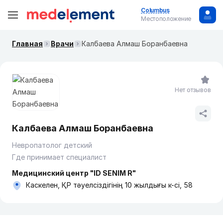
Columbus
Местоположение
Главная
Врачи
Калбаева Алмаш Боранбаевна
Нет отзывов
Калбаева Алмаш Боранбаевна
Невропатолог детский
Где принимает специалист
Медицинский центр "ID SENIM R"
Каскелен, ҚР тәуелсіздігінің 10 жылдығы к-сі, 58