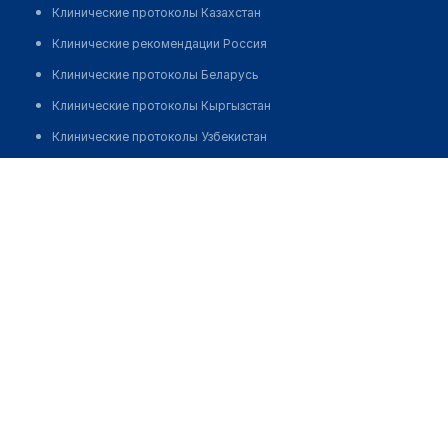
Клинические протоколы Казахстан
Клинические рекомендации Россия
Клинические протоколы Беларусь
Клинические протоколы Кыргызстан
Клинические протоколы Узбекистан
Клинические протоколы диагностики и лечения
Калбаева Алмаш Боранбаевна
Обзоры мировой медицинской периодики
Заболевания: обзорные статьи
Новости здравоохранения
Медикаменты
Лабораторные показатели
Медицинские термины
Мобильные приложения
клиникам
МИС для клиники