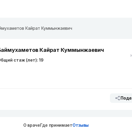
ймухаметов Кайрат Куммынжаевич
Баймухаметов Кайрат Куммынжаевич
бщий стаж (лет): 19
Поде
О враче
Где принимает
Отзывы