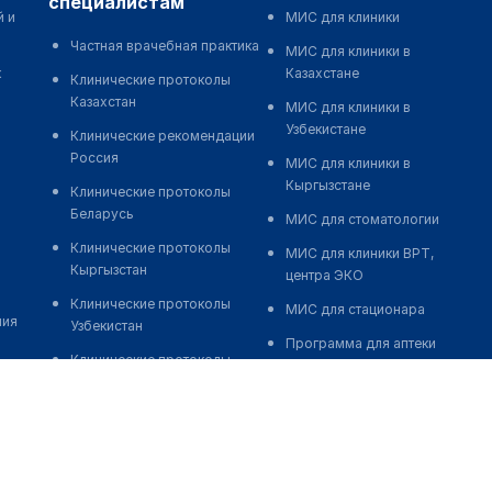
специалистам
й и
МИС для клиники
Частная врачебная практика
МИС для клиники в
к
Казахстане
Клинические протоколы
Казахстан
МИС для клиники в
Узбекистане
Клинические рекомендации
Россия
МИС для клиники в
Кыргызстане
Клинические протоколы
Беларусь
МИС для стоматологии
Клинические протоколы
МИС для клиники ВРТ,
Кыргызстан
центра ЭКО
Клинические протоколы
МИС для стационара
ния
Узбекистан
Программа для аптеки
Клинические протоколы
Автоматизация блока
диагностики и лечения
питания
Обзоры мировой
Реклама и продвижение
медицинской периодики
клиник
Заболевания: обзорные
Разработка сайта клиники