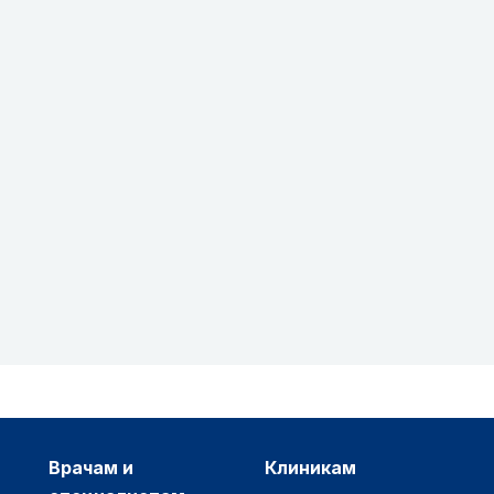
врачам и
клиникам