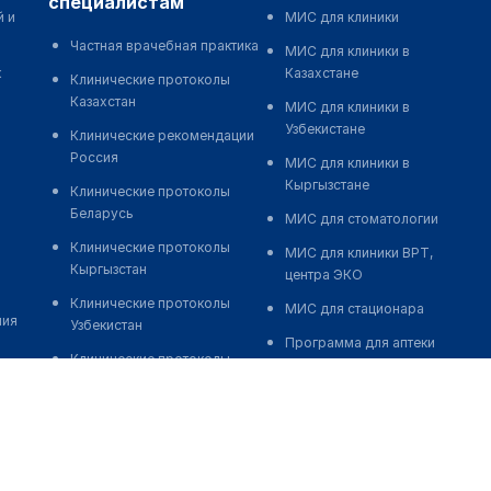
специалистам
й и
МИС для клиники
Частная врачебная практика
МИС для клиники в
к
Казахстане
Клинические протоколы
Казахстан
МИС для клиники в
Узбекистане
Клинические рекомендации
Россия
МИС для клиники в
Кыргызстане
Клинические протоколы
Беларусь
МИС для стоматологии
Клинические протоколы
МИС для клиники ВРТ,
Кыргызстан
центра ЭКО
Клинические протоколы
МИС для стационара
ния
Узбекистан
Программа для аптеки
Клинические протоколы
Автоматизация блока
диагностики и лечения
питания
Обзоры мировой
Реклама и продвижение
медицинской периодики
клиник
Заболевания: обзорные
Разработка сайта клиники