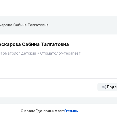
карова Сабина Талгатовна
Аскарова Сабина Талгатовна
Стоматолог детский
Стоматолог-терапевт
Поде
О враче
Где принимает
Отзывы