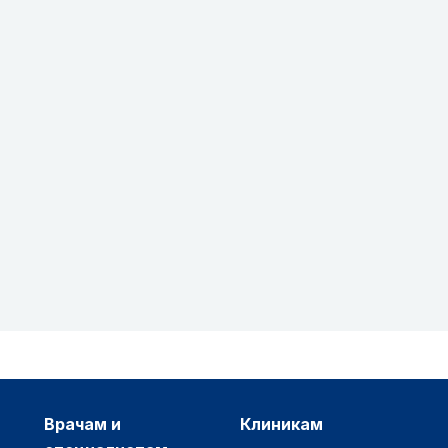
врачам и
клиникам