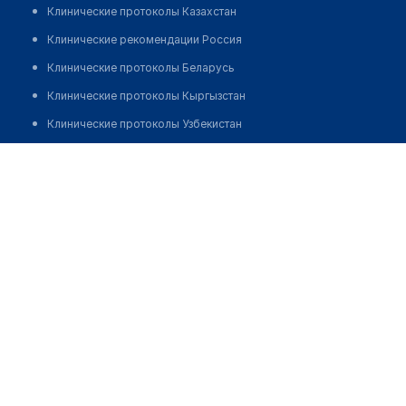
Клинические протоколы Казахстан
Клинические рекомендации Россия
Клинические протоколы Беларусь
Клинические протоколы Кыргызстан
Клинические протоколы Узбекистан
Клинические протоколы диагностики и лечения
Атабаев Розбай Раматуллаевич
Обзоры мировой медицинской периодики
Заболевания: обзорные статьи
Новости здравоохранения
Медикаменты
Лабораторные показатели
Медицинские термины
Мобильные приложения
клиникам
МИС для клиники