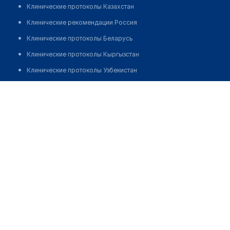
Клинические протоколы Казахстан
Клинические рекомендации Россия
Клинические протоколы Беларусь
Клинические протоколы Кыргызстан
Клинические протоколы Узбекистан
Клинические протоколы диагностики и лечения
Дубровин Игорь
Обзоры мировой медицинской периодики
Заболевания: обзорные статьи
Новости здравоохранения
Медикаменты
Лабораторные показатели
Медицинские термины
Мобильные приложения
клиникам
МИС для клиники