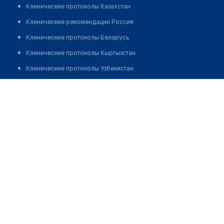
Клинические протоколы Казахстан
Клинические рекомендации Россия
Клинические протоколы Беларусь
Клинические протоколы Кыргызстан
Клинические протоколы Узбекистан
Клинические протоколы диагностики и лечения
Балкибекова Сарсенкул Абаевна
Обзоры мировой медицинской периодики
Заболевания: обзорные статьи
Новости здравоохранения
Медикаменты
Лабораторные показатели
Медицинские термины
Мобильные приложения
клиникам
МИС для клиники