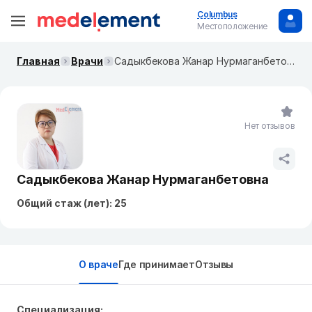
Columbus
Местоположение
Главная
Врачи
Садыкбекова Жанар Нурмаганбетовна
Нет отзывов
Садыкбекова Жанар Нурмаганбетовна
Общий стаж (лет): 25
О враче
Где принимает
Отзывы
Специализация: