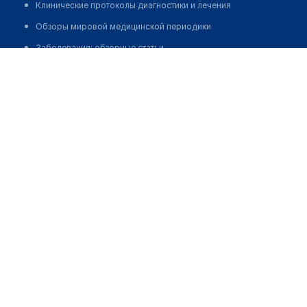
Клинические протоколы диагностики и лечения
Обзоры мировой медицинской периодики
Заболевания: обзорные статьи
Садыкбекова Жанар Нурмаганбетовна
Новости здравоохранения
Медикаменты
Лабораторные показатели
Медицинские термины
Мобильные приложения
клиникам
МИС для клиники
МИС для клиники в Казахстане
МИС для клиники в Узбекистане
МИС для клиники в Кыргызстане
МИС для стоматологии
МИС для клиники ВРТ, центра ЭКО