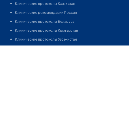
Клинические протоколы Казахстан
Клинические рекомендации Россия
Клинические протоколы Беларусь
Клинические протоколы Кыргызстан
Клинические протоколы Узбекистан
Клинические протоколы диагностики и лечения
Сулейманова Дина Айнадиновна
Обзоры мировой медицинской периодики
Заболевания: обзорные статьи
Новости здравоохранения
Медикаменты
Лабораторные показатели
Медицинские термины
Мобильные приложения
клиникам
МИС для клиники