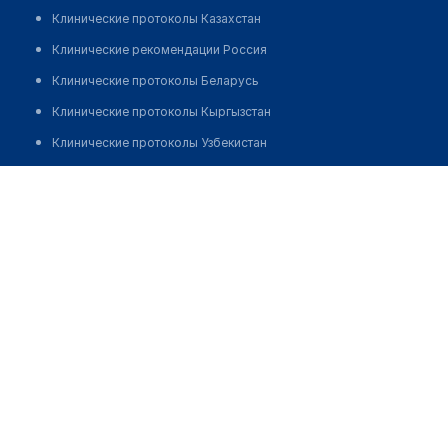
Клинические протоколы Казахстан
Клинические рекомендации Россия
Клинические протоколы Беларусь
Клинические протоколы Кыргызстан
Клинические протоколы Узбекистан
Клинические протоколы диагностики и лечения
Регер Виктория
Обзоры мировой медицинской периодики
Заболевания: обзорные статьи
Новости здравоохранения
Медикаменты
Лабораторные показатели
Медицинские термины
Мобильные приложения
клиникам