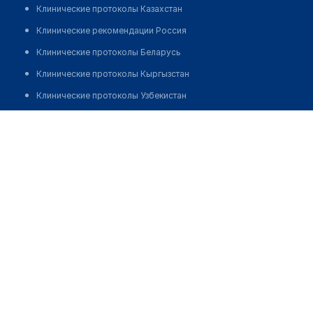
Клинические протоколы Казахстан
Клинические рекомендации Россия
Клинические протоколы Беларусь
Клинические протоколы Кыргызстан
Клинические протоколы Узбекистан
Клинические протоколы диагностики и лечения
Тайбағаров Ақниет Ордабекұлы
Обзоры мировой медицинской периодики
Заболевания: обзорные статьи
Новости здравоохранения
Медикаменты
Лабораторные показатели
Медицинские термины
Мобильные приложения
клиникам
МИС для клиники