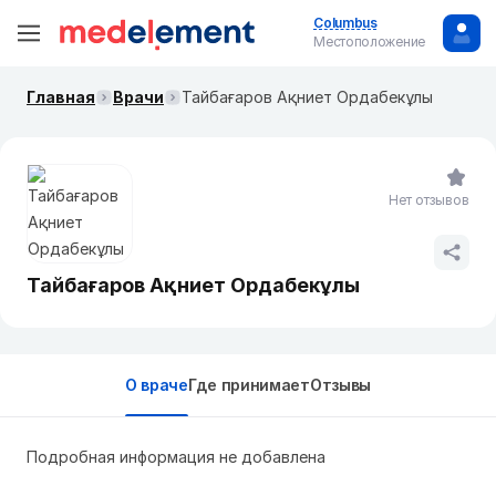
Columbus
Местоположение
Главная
Врачи
Тайбағаров Ақниет Ордабекұлы
Нет отзывов
Тайбағаров Ақниет Ордабекұлы
О враче
Где принимает
Отзывы
Подробная информация не добавлена