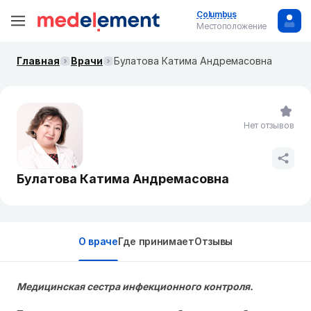
Columbus
Местоположение
Главная
Врачи
Булатова Катима Андремасовна
Нет отзывов
Булатова Катима Андремасовна
О враче
Где принимает
Отзывы
Медицинская сестра инфекционного контроля.