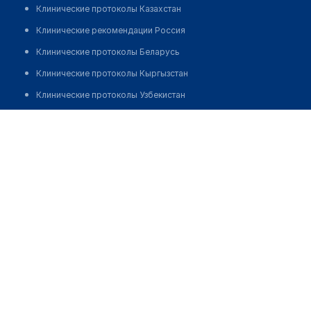
Клинические протоколы Казахстан
Клинические рекомендации Россия
Клинические протоколы Беларусь
Клинические протоколы Кыргызстан
Клинические протоколы Узбекистан
Клинические протоколы диагностики и лечения
Булатова Катима Андремасовна
Обзоры мировой медицинской периодики
Заболевания: обзорные статьи
Новости здравоохранения
Медикаменты
Лабораторные показатели
Медицинские термины
Мобильные приложения
клиникам
МИС для клиники