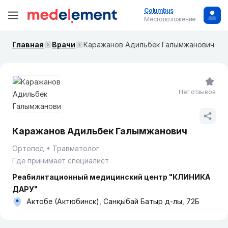
Columbus
Местоположение
Главная
Врачи
Каражанов Адильбек Галымжанович
Нет отзывов
Каражанов Адильбек Галымжанович
Ортопед
Травматолог
Где принимает специалист
Реабилитационный медицинский центр "КЛИНИКА
ДАРУ"
Актобе (Актюбинск), Санқыбай Батыр д-лы, 72Б