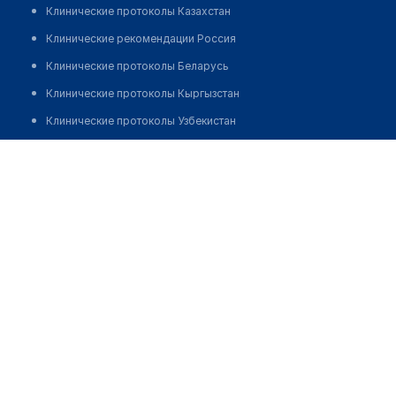
Клинические протоколы Казахстан
Клинические рекомендации Россия
Клинические протоколы Беларусь
Клинические протоколы Кыргызстан
Клинические протоколы Узбекистан
Клинические протоколы диагностики и лечения
Каражанов Адильбек Галымжанович
Обзоры мировой медицинской периодики
Заболевания: обзорные статьи
Новости здравоохранения
Медикаменты
Лабораторные показатели
Медицинские термины
Мобильные приложения
клиникам
МИС для клиники