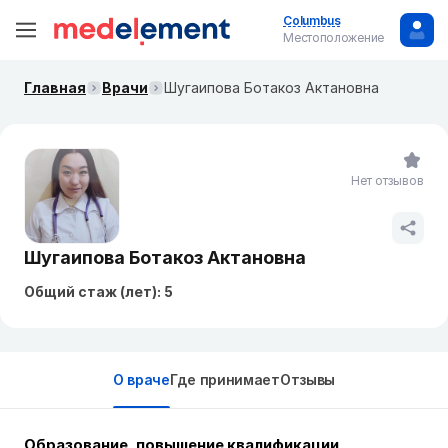
Columbus
Местоположение
Главная
Врачи
Шугаипова Ботакоз Актановна
Нет отзывов
Шугаипова Ботакоз Актановна
Общий стаж (лет): 5
О враче
Где принимает
Отзывы
Образование, повышение квалификации