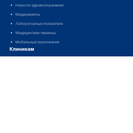
Новости здравоохранения
Медикаменты
Лабораторные показатели
Медицинские термины
Мобильные приложения
клиникам
Исаева Айым Ибадуллаевна
МИС для клиники
МИС для клиники в Казахстане
МИС для клиники в Узбекистане
МИС для клиники в Кыргызстане
МИС для стоматологии
МИС для клиники ВРТ, центра ЭКО
МИС для стационара
Программа для аптеки