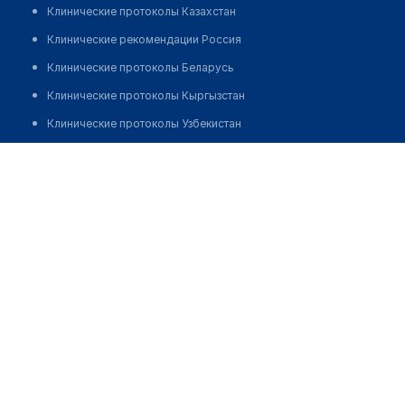
Клинические протоколы Казахстан
Клинические рекомендации Россия
Клинические протоколы Беларусь
Клинические протоколы Кыргызстан
Клинические протоколы Узбекистан
Клинические протоколы диагностики и лечения
Пётр Ковальчук
Обзоры мировой медицинской периодики
Заболевания: обзорные статьи
Новости здравоохранения
Медикаменты
Лабораторные показатели
Медицинские термины
Мобильные приложения
клиникам
МИС для клиники