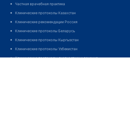
Частная врачебная практика
Клинические протоколы Казахстан
Клинические рекомендации Россия
Клинические протоколы Беларусь
Клинические протоколы Кыргызстан
Клинические протоколы Узбекистан
Клинические протоколы диагностики и лечения
Басенко Алла Викторовна
Обзоры мировой медицинской периодики
Заболевания: обзорные статьи
Новости здравоохранения
Медикаменты
Лабораторные показатели
Медицинские термины
Мобильные приложения
клиникам