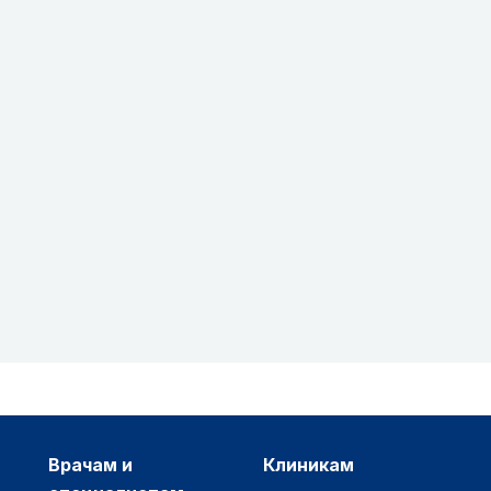
врачам и
клиникам