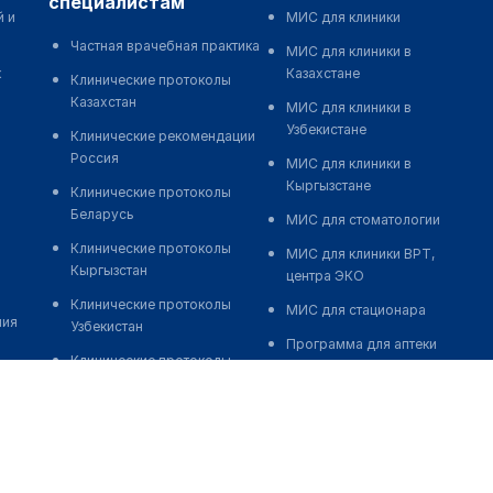
специалистам
й и
МИС для клиники
Частная врачебная практика
МИС для клиники в
к
Казахстане
Клинические протоколы
Казахстан
МИС для клиники в
Узбекистане
Клинические рекомендации
Россия
МИС для клиники в
Кыргызстане
Клинические протоколы
Беларусь
МИС для стоматологии
Клинические протоколы
МИС для клиники ВРТ,
Кыргызстан
центра ЭКО
Клинические протоколы
МИС для стационара
ния
Узбекистан
Программа для аптеки
Клинические протоколы
Автоматизация блока
диагностики и лечения
питания
Обзоры мировой
Реклама и продвижение
медицинской периодики
клиник
Заболевания: обзорные
Разработка сайта клиники