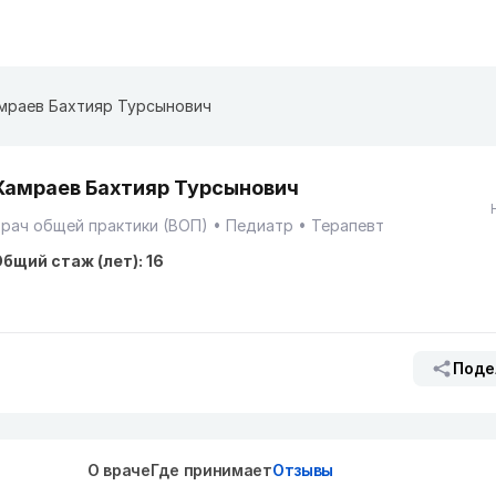
мраев Бахтияр Турсынович
Хамраев Бахтияр Турсынович
рач общей практики (ВОП)
Педиатр
Терапевт
бщий стаж (лет): 16
Поде
О враче
Где принимает
Отзывы