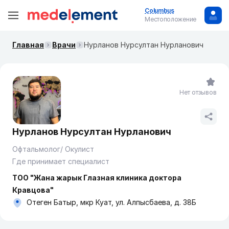
Columbus
Местоположение
Главная
Врачи
Нурланов Нурсултан Нурланович
Нет отзывов
Нурланов Нурсултан Нурланович
Офтальмолог/ Окулист
Где принимает специалист
ТОО "Жана жарык Глазная клиника доктора
Кравцова"
Отеген Батыр, мкр Куат, ул. Алпысбаева, д. 38Б