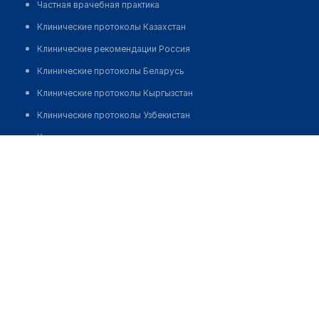
Частная врачебная практика
Клинические протоколы Казахстан
Клинические рекомендации Россия
Клинические протоколы Беларусь
Клинические протоколы Кыргызстан
Клинические протоколы Узбекистан
Клинические протоколы диагностики и лечения
Нурланов Нурсултан Нурланович
Обзоры мировой медицинской периодики
Заболевания: обзорные статьи
Новости здравоохранения
Медикаменты
Лабораторные показатели
Медицинские термины
Мобильные приложения
клиникам