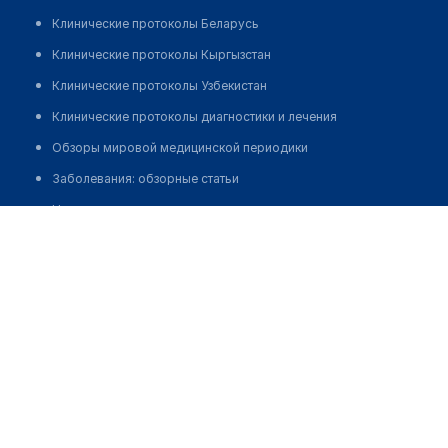
Клинические протоколы Беларусь
Клинические протоколы Кыргызстан
Клинические протоколы Узбекистан
Клинические протоколы диагностики и лечения
Обзоры мировой медицинской периодики
Заболевания: обзорные статьи
Новости здравоохранения
Тукало Марина Ивановна
Медикаменты
Лабораторные показатели
Медицинские термины
Мобильные приложения
клиникам
МИС для клиники
МИС для клиники в Казахстане