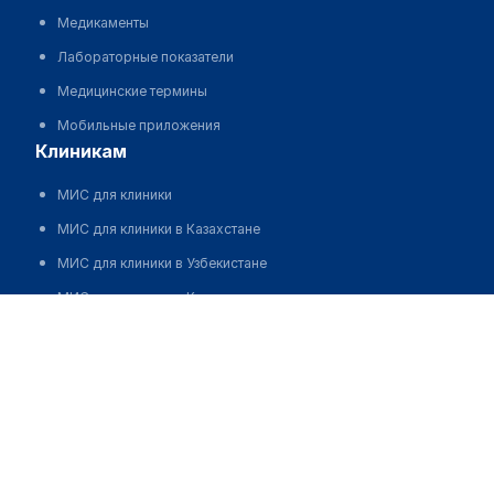
Медикаменты
Лабораторные показатели
Медицинские термины
Мобильные приложения
клиникам
МИС для клиники
МИС для клиники в Казахстане
МИС для клиники в Узбекистане
МИС для клиники в Кыргызстане
Булекова Бакыт Жумагельдиновна
МИС для стоматологии
МИС для клиники ВРТ, центра ЭКО
МИС для стационара
Программа для аптеки
Автоматизация блока питания