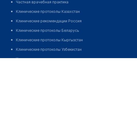
Частная врачебная практика
Клинические протоколы Казахстан
Клинические рекомендации Россия
Клинические протоколы Беларусь
Клинические протоколы Кыргызстан
Клинические протоколы Узбекистан
Клинические протоколы диагностики и лечения
Галимова Светлана Михайловна
Обзоры мировой медицинской периодики
Заболевания: обзорные статьи
Новости здравоохранения
Медикаменты
Лабораторные показатели
Медицинские термины
Мобильные приложения
клиникам