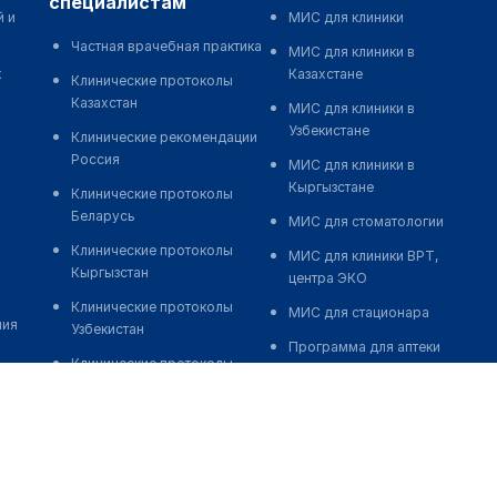
специалистам
й и
МИС для клиники
Частная врачебная практика
МИС для клиники в
к
Казахстане
Клинические протоколы
Казахстан
МИС для клиники в
Узбекистане
Клинические рекомендации
Россия
МИС для клиники в
Кыргызстане
Клинические протоколы
Беларусь
МИС для стоматологии
Клинические протоколы
МИС для клиники ВРТ,
Кыргызстан
центра ЭКО
Клинические протоколы
МИС для стационара
ния
Узбекистан
Программа для аптеки
Клинические протоколы
Автоматизация блока
диагностики и лечения
питания
Обзоры мировой
Реклама и продвижение
медицинской периодики
клиник
Заболевания: обзорные
Разработка сайта клиники