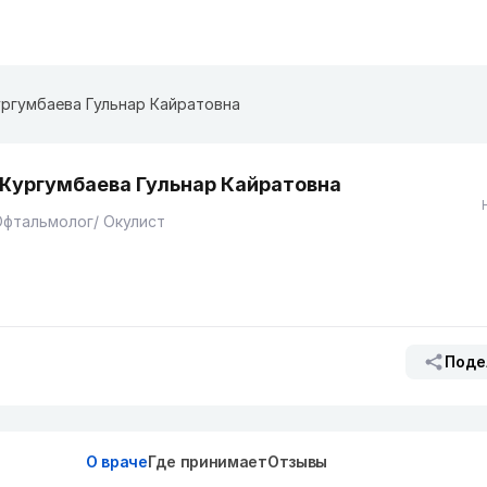
ргумбаева Гульнар Кайратовна
Жургумбаева Гульнар Кайратовна
фтальмолог/ Окулист
Поде
О враче
Где принимает
Отзывы