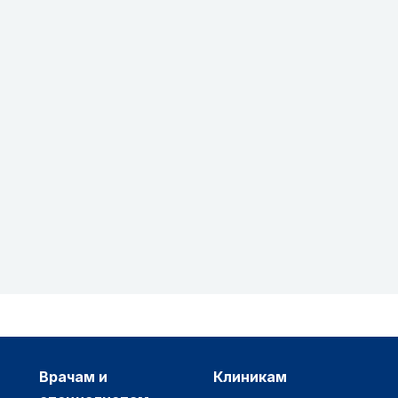
врачам и
клиникам