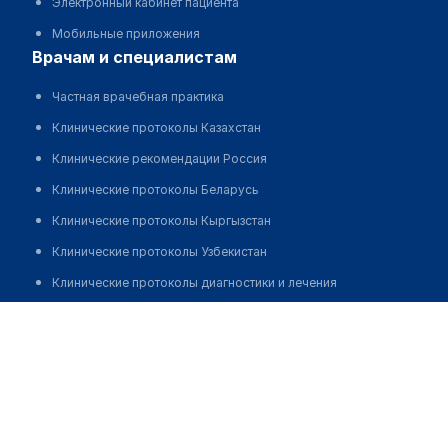
Электронный кабинет пациента
Мобильные приложения
врачам и специалистам
Частная врачебная практика
Клинические протоколы Казахстан
Клинические рекомендации Россия
Клинические протоколы Беларусь
Клинические протоколы Кыргызстан
Клинические протоколы Узбекистан
Клинические протоколы диагностики и лечения
Обзоры мировой медицинской периодики
Усенов Даур Кольбайулы
Заболевания: обзорные статьи
Новости здравоохранения
Медикаменты
Лабораторные показатели