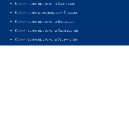
Клинические протоколы Казахстан
Клинические рекомендации Россия
Клинические протоколы Беларусь
Клинические протоколы Кыргызстан
Клинические протоколы Узбекистан
Клинические протоколы диагностики и лечения
Алжанбекова Гульжан Тажибаевна
Обзоры мировой медицинской периодики
Заболевания: обзорные статьи
Новости здравоохранения
Медикаменты
Лабораторные показатели
Медицинские термины
Мобильные приложения
клиникам
МИС для клиники