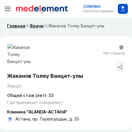
Columbus
Местоположение
Главная
Врачи
Жаканов Толеу Ванцет-улы
Нет отзывов
Жаканов Толеу Ванцет-улы
Хирург
Общий стаж (лет): 33
Где принимает специалист
Клиника "ALANDA-АСТАНА"
Астана, пр. Тауелсыздык, д. 33