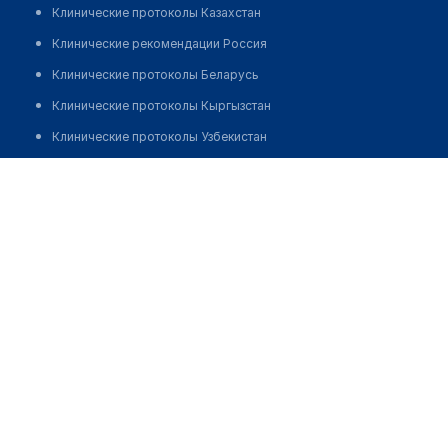
Клинические протоколы Казахстан
Клинические рекомендации Россия
Клинические протоколы Беларусь
Клинические протоколы Кыргызстан
Клинические протоколы Узбекистан
Клинические протоколы диагностики и лечения
Жаканов Толеу Ванцет-улы
Обзоры мировой медицинской периодики
Заболевания: обзорные статьи
Новости здравоохранения
Медикаменты
Лабораторные показатели
Медицинские термины
Мобильные приложения
клиникам
МИС для клиники