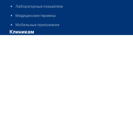
Лабораторные показатели
Медицинские термины
Мобильные приложения
клиникам
Сабирова Азиза Махмутовна
МИС для клиники
МИС для клиники в Казахстане
МИС для клиники в Узбекистане
МИС для клиники в Кыргызстане
МИС для стоматологии
МИС для клиники ВРТ, центра ЭКО
МИС для стационара
Программа для аптеки
Автоматизация блока питания
Реклама и продвижение клиник