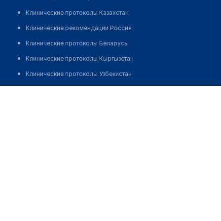
Клинические протоколы Казахстан
Клинические рекомендации Россия
Клинические протоколы Беларусь
Клинические протоколы Кыргызстан
Клинические протоколы Узбекистан
Клинические протоколы диагностики и лечения
Мельничук Зоя Анатольевна
Обзоры мировой медицинской периодики
Заболевания: обзорные статьи
Новости здравоохранения
Медикаменты
Лабораторные показатели
Медицинские термины
Мобильные приложения
клиникам