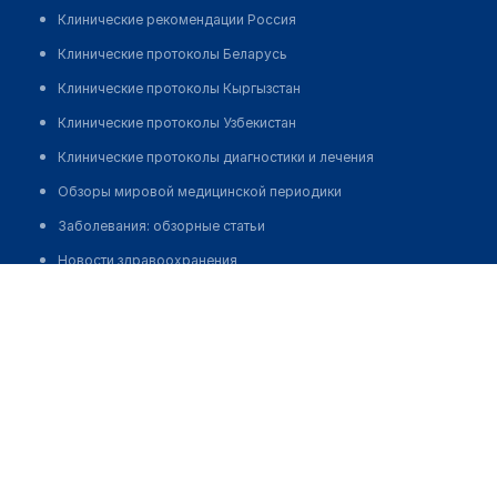
Клинические рекомендации Россия
Клинические протоколы Беларусь
Клинические протоколы Кыргызстан
Клинические протоколы Узбекистан
Клинические протоколы диагностики и лечения
Обзоры мировой медицинской периодики
Заболевания: обзорные статьи
Новости здравоохранения
Исмаилов Камиль Рафикович
Медикаменты
Лабораторные показатели
Медицинские термины
Мобильные приложения
клиникам
МИС для клиники