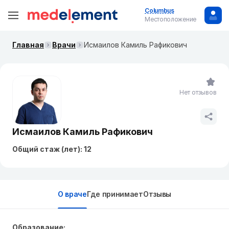
Columbus
Местоположение
Главная
Врачи
Исмаилов Камиль Рафикович
Нет отзывов
Исмаилов Камиль Рафикович
Общий стаж (лет): 12
О враче
Где принимает
Отзывы
Образование: