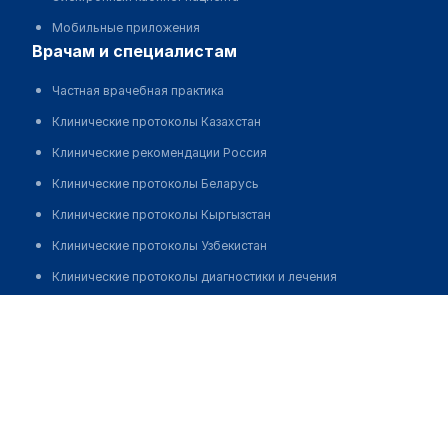
Мобильные приложения
врачам и специалистам
Частная врачебная практика
Клинические протоколы Казахстан
Клинические рекомендации Россия
Клинические протоколы Беларусь
Клинические протоколы Кыргызстан
Клинические протоколы Узбекистан
Клинические протоколы диагностики и лечения
Обзоры мировой медицинской периодики
Ералиев Дархан Каланович
Заболевания: обзорные статьи
Новости здравоохранения
Медикаменты
Лабораторные показатели