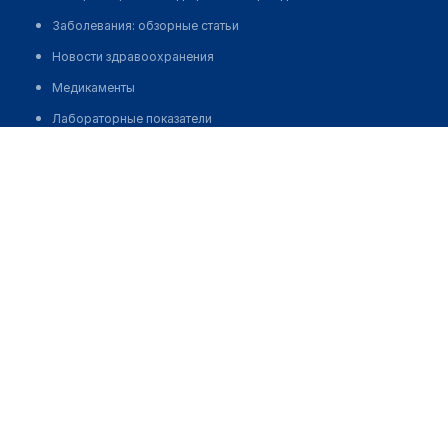
Заболевания: обзорные статьи
Новости здравоохранения
Медикаменты
Лабораторные показатели
Казиева Рената Канатовна
Медицинские термины
Мобильные приложения
клиникам
МИС для клиники
МИС для клиники в Казахстане
МИС для клиники в Узбекистане
МИС для клиники в Кыргызстане
МИС для стоматологии
МИС для клиники ВРТ, центра ЭКО
МИС для стационара