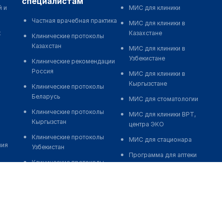
специалистам
й и
МИС для клиники
Частная врачебная практика
МИС для клиники в
к
Казахстане
Клинические протоколы
Казахстан
МИС для клиники в
Узбекистане
Клинические рекомендации
Россия
МИС для клиники в
Кыргызстане
Клинические протоколы
Беларусь
МИС для стоматологии
Клинические протоколы
МИС для клиники ВРТ,
Кыргызстан
центра ЭКО
Клинические протоколы
МИС для стационара
ния
Узбекистан
Программа для аптеки
Клинические протоколы
Автоматизация блока
диагностики и лечения
питания
Обзоры мировой
Реклама и продвижение
медицинской периодики
клиник
Заболевания: обзорные
Разработка сайта клиники