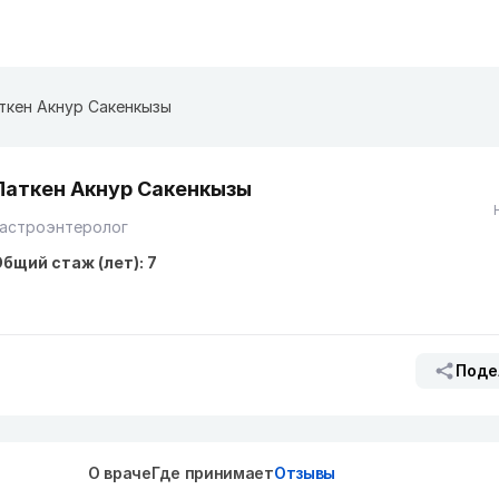
ткен Акнур Сакенкызы
Паткен Акнур Сакенкызы
Гастроэнтеролог
бщий стаж (лет): 7
Поде
О враче
Где принимает
Отзывы