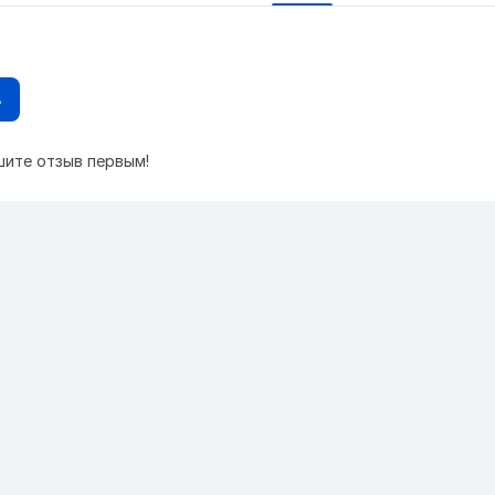
в
шите отзыв первым!