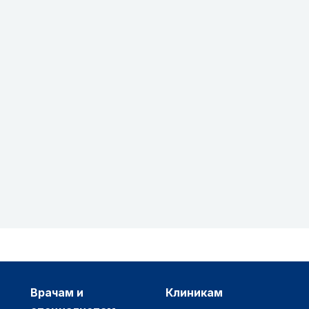
врачам и
клиникам