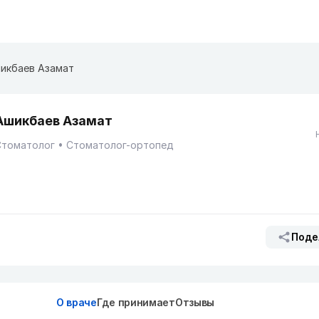
икбаев Азамат
Ашикбаев Азамат
Стоматолог
Стоматолог-ортопед
Поде
О враче
Где принимает
Отзывы