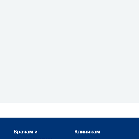
врачам и
клиникам