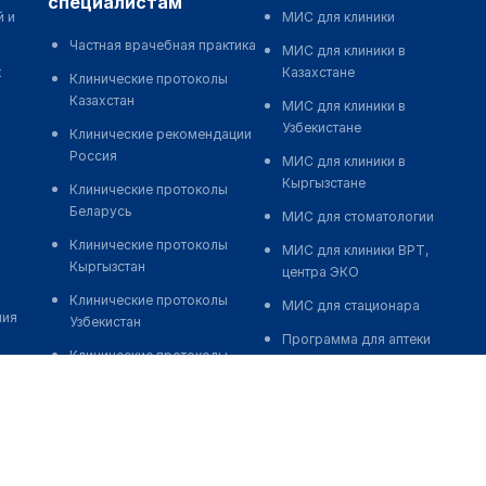
специалистам
й и
МИС для клиники
Частная врачебная практика
МИС для клиники в
к
Казахстане
Клинические протоколы
Казахстан
МИС для клиники в
Узбекистане
Клинические рекомендации
Россия
МИС для клиники в
Кыргызстане
Клинические протоколы
Беларусь
МИС для стоматологии
Клинические протоколы
МИС для клиники ВРТ,
Кыргызстан
центра ЭКО
Клинические протоколы
МИС для стационара
ния
Узбекистан
Программа для аптеки
Клинические протоколы
Автоматизация блока
диагностики и лечения
питания
Обзоры мировой
Реклама и продвижение
медицинской периодики
клиник
Заболевания: обзорные
Разработка сайта клиники