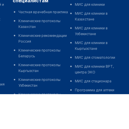
специалистам
й и
МИС для клиники
Частная врачебная практика
МИС для клиники в
к
Казахстане
Клинические протоколы
Казахстан
МИС для клиники в
Узбекистане
Клинические рекомендации
Россия
МИС для клиники в
Кыргызстане
Клинические протоколы
Беларусь
МИС для стоматологии
Клинические протоколы
МИС для клиники ВРТ,
Кыргызстан
центра ЭКО
Клинические протоколы
МИС для стационара
ния
Узбекистан
Программа для аптеки
Клинические протоколы
Автоматизация блока
диагностики и лечения
питания
Обзоры мировой
Реклама и продвижение
медицинской периодики
клиник
Заболевания: обзорные
Разработка сайта клиники