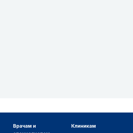
врачам и
клиникам