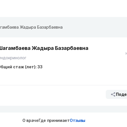
гамбаева Жадыра Базарбаевна
Шагамбаева Жадыра Базарбаевна
Эндокринолог
бщий стаж (лет): 33
Поде
О враче
Где принимает
Отзывы