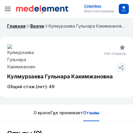
Columbus
Местоположение
Главная
Врачи
Кулмурзаева Гульнара Какимжановна
Нет отзывов
Кулмурзаева Гульнара Какимжановна
Общий стаж (лет): 49
О враче
Где принимает
Отзывы