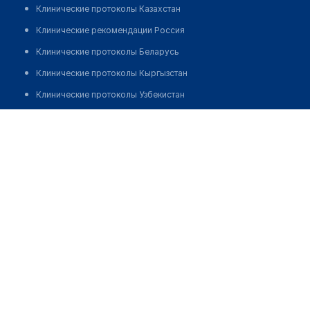
Клинические протоколы Казахстан
Клинические рекомендации Россия
Клинические протоколы Беларусь
Клинические протоколы Кыргызстан
Клинические протоколы Узбекистан
Клинические протоколы диагностики и лечения
Кулмурзаева Гульнара Какимжановна
Обзоры мировой медицинской периодики
Заболевания: обзорные статьи
Новости здравоохранения
Медикаменты
Лабораторные показатели
Медицинские термины
Мобильные приложения
клиникам
МИС для клиники