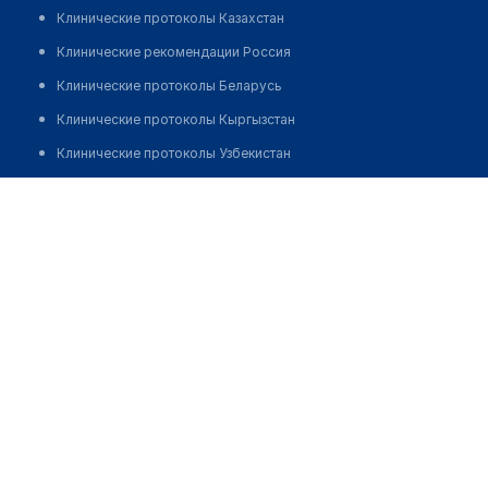
Клинические протоколы Казахстан
Клинические рекомендации Россия
Клинические протоколы Беларусь
Клинические протоколы Кыргызстан
Клинические протоколы Узбекистан
Клинические протоколы диагностики и лечения
Хачукаева Зарина Наиповна
Обзоры мировой медицинской периодики
Заболевания: обзорные статьи
Новости здравоохранения
Медикаменты
Лабораторные показатели
Медицинские термины
Мобильные приложения
клиникам