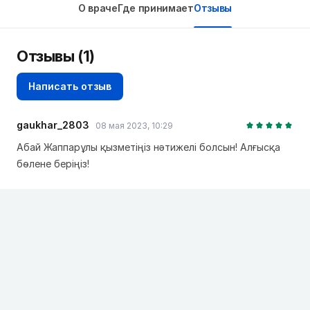
О враче
Где принимает
Отзывы
Отзывы (1)
Написать отзыв
gaukhar_2803
08 мая 2023, 10:29
Абай Жаппарұлы қызметіңіз нәтижелі болсын! Алғысқа
бөлене беріңіз!