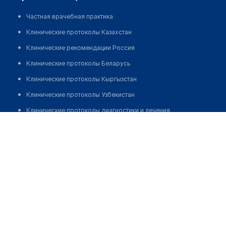
Частная врачебная практика
Клинические протоколы Казахстан
Клинические рекомендации Россия
Клинические протоколы Беларусь
Клинические протоколы Кыргызстан
Клинические протоколы Узбекистан
Клинические протоколы диагностики и лечения
Абдиев Абай Жаппарович
Обзоры мировой медицинской периодики
Заболевания: обзорные статьи
Новости здравоохранения
Медикаменты
Лабораторные показатели
Медицинские термины
Мобильные приложения