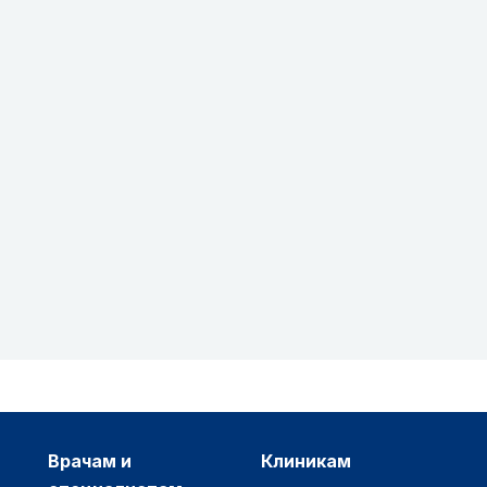
врачам и
клиникам