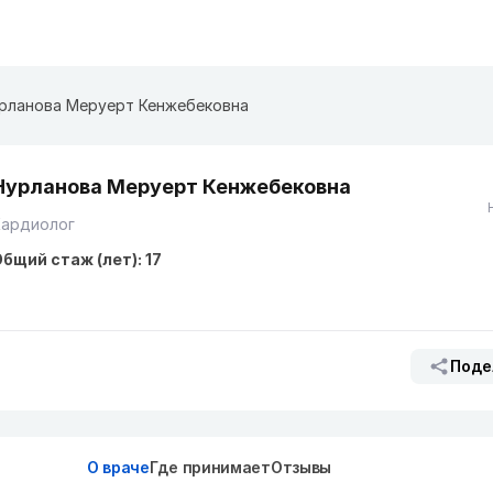
рланова Меруерт Кенжебековна
Нурланова Меруерт Кенжебековна
Кардиолог
бщий стаж (лет): 17
Поде
О враче
Где принимает
Отзывы