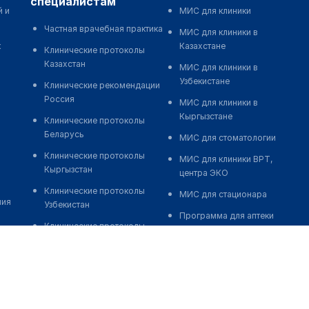
специалистам
й и
МИС для клиники
Частная врачебная практика
МИС для клиники в
к
Казахстане
Клинические протоколы
Казахстан
МИС для клиники в
Узбекистане
Клинические рекомендации
Россия
МИС для клиники в
Кыргызстане
Клинические протоколы
Беларусь
МИС для стоматологии
Клинические протоколы
МИС для клиники ВРТ,
Кыргызстан
центра ЭКО
Клинические протоколы
МИС для стационара
ния
Узбекистан
Программа для аптеки
Клинические протоколы
Автоматизация блока
диагностики и лечения
питания
Обзоры мировой
Реклама и продвижение
медицинской периодики
клиник
Заболевания: обзорные
Разработка сайта клиники