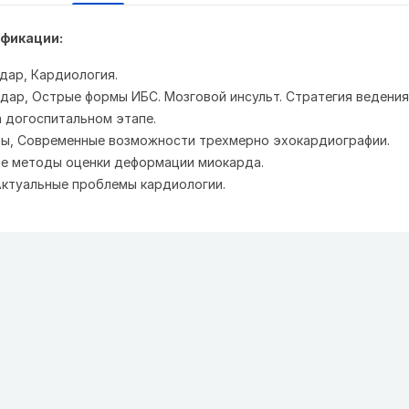
фикации:
лодар, Кардиология.
влодар, Острые формы ИБС. Мозговой инсульт. Стратегия ведени
 догоспитальном этапе.
лматы, Современные возможности трехмерно эхокардиографии.
е методы оценки деформации миокарда.
 Актуальные проблемы кардиологии.