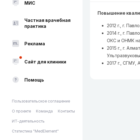
МИС
Повышение квали
Частная врачебная
2012 г., г. Пав
практика
2014 г., г. Па
ОКС и ОНМК на
Реклама
2015 г., г. А
Ультразвуковы
Сайт для клиники
2017 г., СГМУ,
Помощь
Пользовательское соглашение
О проекте
Команда
Контакты
ИТ-деятельность
Статистика "MedElement"