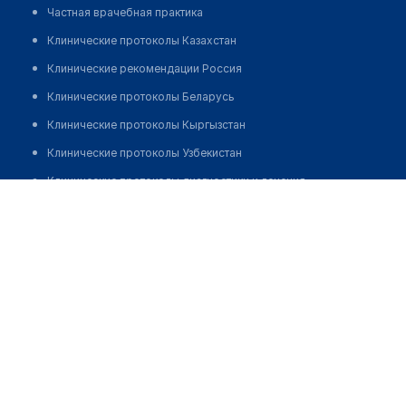
Частная врачебная практика
Клинические протоколы Казахстан
Клинические рекомендации Россия
Клинические протоколы Беларусь
Клинические протоколы Кыргызстан
Клинические протоколы Узбекистан
Клинические протоколы диагностики и лечения
Тукибаева Гулдана Турсынбековна
Обзоры мировой медицинской периодики
Заболевания: обзорные статьи
Новости здравоохранения
Медикаменты
Лабораторные показатели
Медицинские термины
Мобильные приложения
клиникам