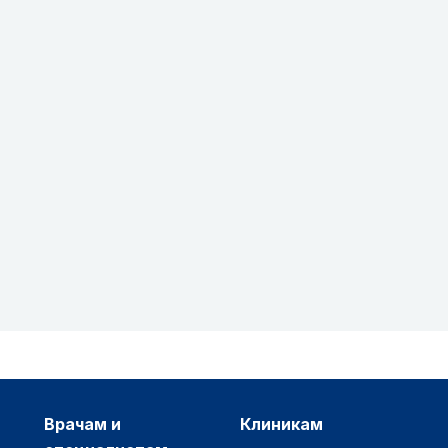
врачам и
клиникам