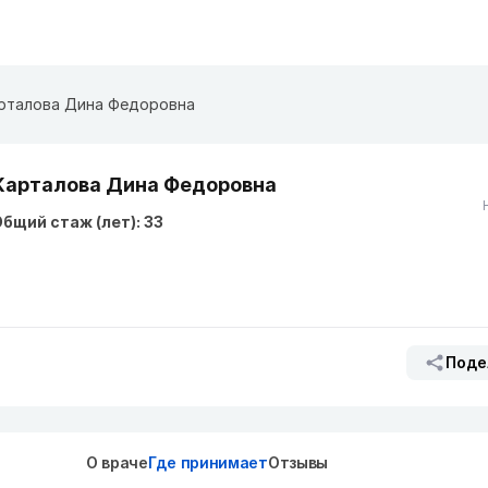
рталова Дина Федоровна
Карталова Дина Федоровна
бщий стаж (лет): 33
Поде
О враче
Где принимает
Отзывы