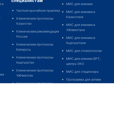
специалистам
й и
МИС для клиники
Частная врачебная практика
МИС для клиники в
к
Казахстане
Клинические протоколы
Казахстан
МИС для клиники в
Узбекистане
Клинические рекомендации
Россия
МИС для клиники в
Кыргызстане
Клинические протоколы
Беларусь
МИС для стоматологии
Клинические протоколы
МИС для клиники ВРТ,
Кыргызстан
центра ЭКО
Клинические протоколы
МИС для стационара
ния
Узбекистан
Программа для аптеки
Клинические протоколы
Автоматизация блока
диагностики и лечения
питания
Обзоры мировой
Реклама и продвижение
медицинской периодики
клиник
Заболевания: обзорные
Разработка сайта клиники