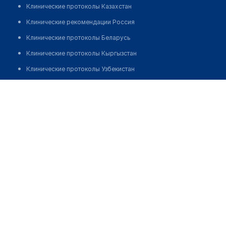
Клинические протоколы Казахстан
Клинические рекомендации Россия
Клинические протоколы Беларусь
Клинические протоколы Кыргызстан
Клинические протоколы Узбекистан
Клинические протоколы диагностики и лечения
Тупенова Далия Сембаевна
Обзоры мировой медицинской периодики
Заболевания: обзорные статьи
Новости здравоохранения
Медикаменты
Лабораторные показатели
Медицинские термины
Мобильные приложения
клиникам
МИС для клиники