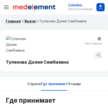
Columbus
Местоположение
Главная
Врачи
Тупенова Далия Сембаевна
Нет отзывов
Тупенова Далия Сембаевна
О враче
Где принимает
Отзывы
Где принимает